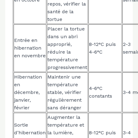
repos, vérifier la
santé de la
tortue
Placer la tortue
dans un abri
Entrée en
approprié,
8-12°C puis
2-3
hibernation
réduire la
4-6°C
semai
en novembre
température
progressivement
Hibernation
Maintenir une
en
température
4-6°C
décembre,
stable, vérifier
3-4 m
constants
janvier,
régulièrement
février
sans déranger
Augmenter la
Sortie
température et
d’hibernation
la lumière,
8-12°C puis
3-4