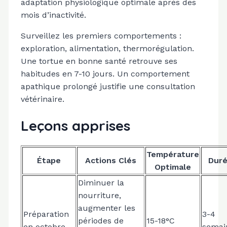
adaptation physiologique optimale après des
mois d’inactivité.
Surveillez les premiers comportements :
exploration, alimentation, thermorégulation.
Une tortue en bonne santé retrouve ses
habitudes en 7-10 jours. Un comportement
apathique prolongé justifie une consultation
vétérinaire.
Leçons apprises
Température
Étape
Actions Clés
Dur
Optimale
Diminuer la
nourriture,
augmenter les
Préparation
3-4
périodes de
15-18°C
en octobre
semai