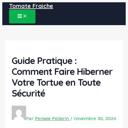
Tomate Fraiche
Aller
au
MAIN
contenu
MENU
Guide Pratique :
Comment Faire Hiberner
Votre Tortue en Toute
Sécurité
Par
Pensee Pellerin
/
novembre 30, 2024