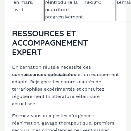
en mars,
réintroduire la
18-22°C
semai
avril
nourriture
progressivement
RESSOURCES ET
ACCOMPAGNEMENT
EXPERT
L’hibernation réussie nécessite des
connaissances spécialisées
et un équipement
adapté. Rejoignez les communautés de
terrariophiles expérimentés et consultez
régulièrement la littérature vétérinaire
actualisée.
Formez-vous aux gestes d’urgence :
réanimation, gavage thérapeutique, premiers
secours. Ces compétences peuvent sauver