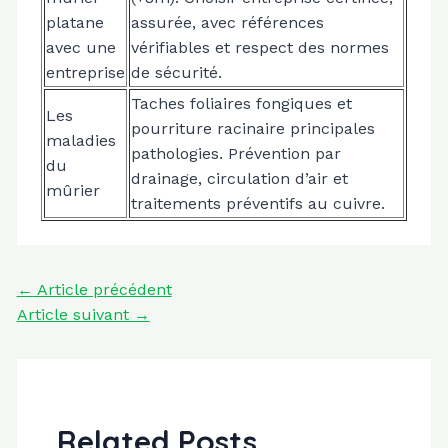
platane
assurée, avec références
avec une
vérifiables et respect des normes
entreprise
de sécurité.
Taches foliaires fongiques et
Les
pourriture racinaire principales
maladies
pathologies. Prévention par
du
drainage, circulation d’air et
mûrier
traitements préventifs au cuivre.
Navigation
←
Article précédent
des
Article suivant
→
articles
Related Posts