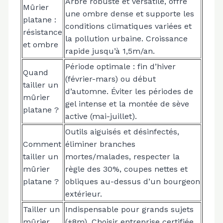
Arbre robuste et versatile, offre
Mûrier
une ombre dense et supporte les
platane :
conditions climatiques variées et
résistance
la pollution urbaine. Croissance
et ombre
rapide jusqu’à 1,5m/an.
Période optimale : fin d’hiver
Quand
(février-mars) ou début
tailler un
d’automne. Éviter les périodes de
mûrier
gel intense et la montée de sève
platane ?
active (mai-juillet).
Outils aiguisés et désinfectés,
Comment
éliminer branches
tailler un
mortes/malades, respecter la
mûrier
règle des 30%, coupes nettes et
platane ?
obliques au-dessus d’un bourgeon
extérieur.
Tailler un
Indispensable pour grands sujets
mûrier
(+8m). Choisir entreprise certifiée,