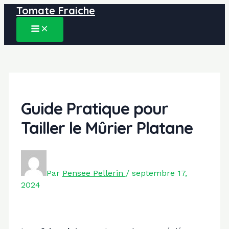
Tomate Fraiche
Aller
au
MAIN
contenu
MENU
Guide Pratique pour
Tailler le Mûrier Platane
Par
Pensee Pellerin
/
septembre 17,
2024