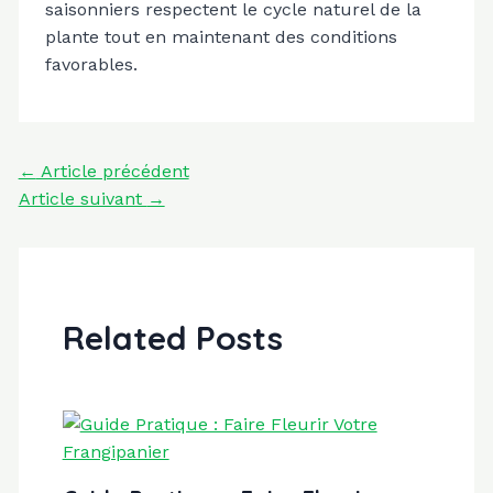
saisonniers respectent le cycle naturel de la
plante tout en maintenant des conditions
favorables.
Navigation
←
Article précédent
des
Article suivant
→
articles
Related Posts