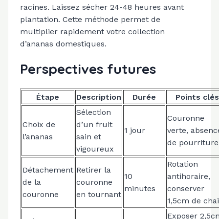
racines. Laissez sécher 24-48 heures avant
plantation. Cette méthode permet de
multiplier rapidement votre collection
d’ananas domestiques.
Perspectives futures
Étape
Description
Durée
Points clés
Sélection
Couronne
Choix de
d’un fruit
1 jour
verte, absenc
l’ananas
sain et
de pourriture
vigoureux
Rotation
Détachement
Retirer la
10
antihoraire,
de la
couronne
minutes
conserver
couronne
en tournant
1,5cm de chai
Exposer 2,5c