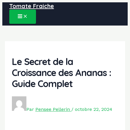
Tomate Fraiche
Aller
au
MAIN
contenu
MENU
Le Secret de la
Croissance des Ananas :
Guide Complet
Par
Pensee Pellerin
/
octobre 22, 2024