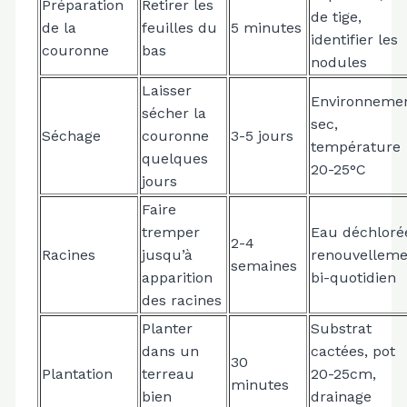
Préparation
Retirer les
de tige,
de la
feuilles du
5 minutes
identifier les
couronne
bas
nodules
Laisser
Environneme
sécher la
sec,
Séchage
couronne
3-5 jours
température
quelques
20-25°C
jours
Faire
tremper
Eau déchloré
2-4
Racines
jusqu’à
renouvelleme
semaines
apparition
bi-quotidien
des racines
Planter
Substrat
dans un
cactées, pot
30
Plantation
terreau
20-25cm,
minutes
bien
drainage