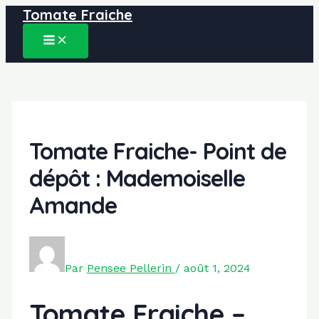
Tomate Fraiche
Aller
au
MAIN
contenu
MENU
Tomate Fraiche- Point de
dépôt : Mademoiselle
Amande
Par
Pensee Pellerin
/
août 1, 2024
Tomate Fraiche –